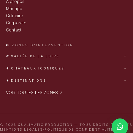
À propos
Mariage
Culinaire
Corporate
Contact
ZONES D'INTERVENTION
VALLÉE DE LA LOIRE
Tours
CHÂTEAUX ICONIQUES
Blois
Chambord
Orléans
DESTINATIONS
Chenonceau
Romorantin
Provence
Vaux-le-Vicomte
VOIR TOUTES LES ZONES ↗
Bordeaux
Versailles
Côte d'Azur
Bourgogne
© 2026 QUALIMATIC PRODUCTION — TOUS DROITS RÉSERVÉS
MENTIONS LÉGALES
·
POLITIQUE DE CONFIDENTIALITÉ
·
CGV