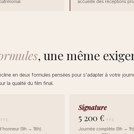
patrimonial.
accueille des réceptions pri
ormules
, une même exige
écline en deux formules pensées pour s'adapter à votre jour
ur la qualité du film final.
Signature
5 200 €
TTC
TTC
d'honneur (9h → 18h).
Journée complète (9h → 1h)