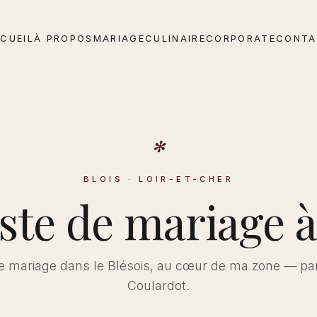
CUEIL
À PROPOS
MARIAGE
CULINAIRE
CORPORATE
CONT
✻
BLOIS · LOIR-ET-CHER
ste de mariage 
e mariage dans le Blésois, au cœur de ma zone — pa
Coulardot.