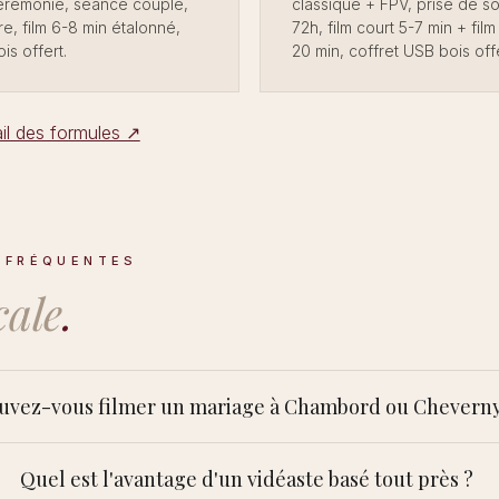
cérémonie, séance couple,
classique + FPV, prise de so
e, film 6-8 min étalonné,
72h, film court 5-7 min + fil
is offert.
20 min, coffret USB bois offe
ail des formules ↗
 FRÉQUENTES
cale
.
uvez-vous filmer un mariage à Chambord ou Cheverny
st au cœur de ma zone et ces châteaux sont à portée. Chacun a se
Quel est l'avantage d'un vidéaste basé tout près ?
vérifie en amont
ones autorisées, créneaux, drone) ; je les
auprès d