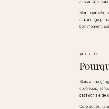
arriver tôt le jo
Mon approche ne 
étalonnage pensé
bon moment, san
LE LIEU
Pourqu
Blois a une géogr
contrebas, et to
patrimoniale de l
Côté accès, Bloi