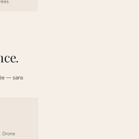
vées.
nce
.
née — sans
. Drone