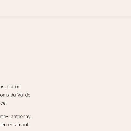
ns, sur un
 noms du Val de
ce.
antin-Lanthenay,
lieu en amont,