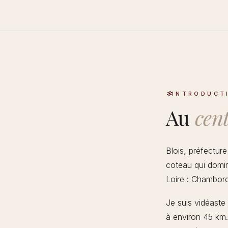
INTRODUCT
Au
cen
Blois, préfectur
coteau qui domin
Loire : Chambor
Je suis vidéaste
à environ 45 km.