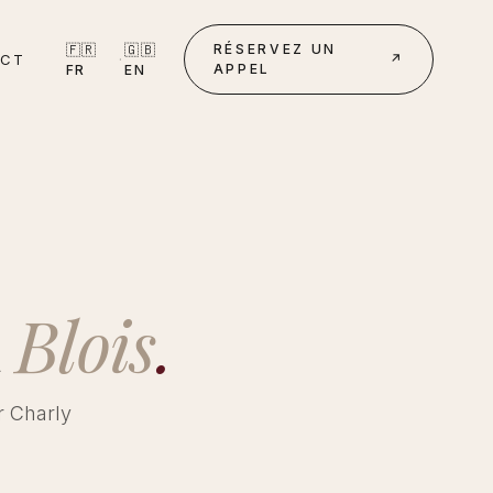
🇫🇷
🇬🇧
RÉSERVEZ UN
ACT
·
↗
APPEL
FR
EN
à
Blois
.
r Charly