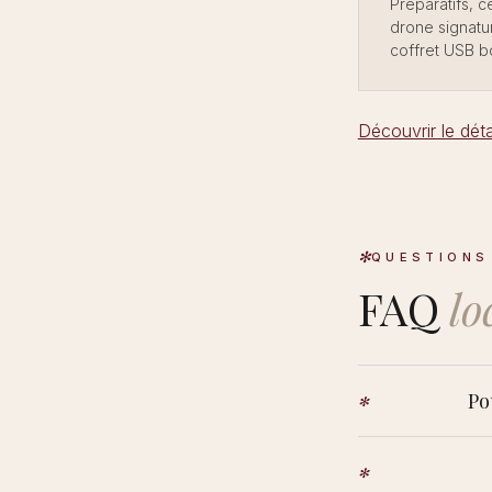
Préparatifs, 
drone signatur
coffret USB bo
Découvrir le dét
QUESTIONS
FAQ
lo
Po
Oui. Le Blésois e
propres règles (z