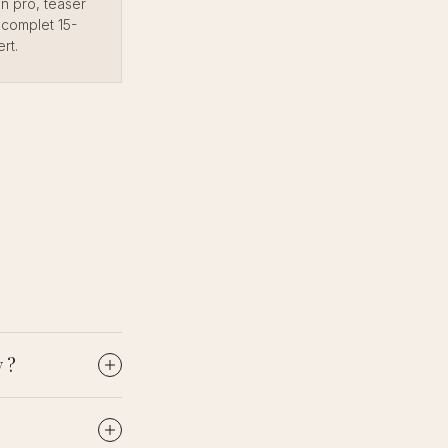
n pro, teaser
m complet 15-
rt.
 ?
s
u lieu et