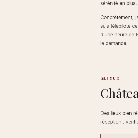
sérénité en plus.
Concrètement, je
suis télépilote c
d'une heure de Bl
le demande.
LIEUX
Châte
Des lieux bien ré
réception : vérifi