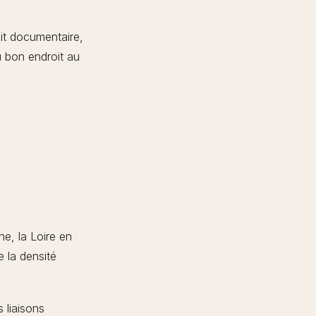
cit documentaire,
u bon endroit au
ne, la Loire en
 la densité
s liaisons