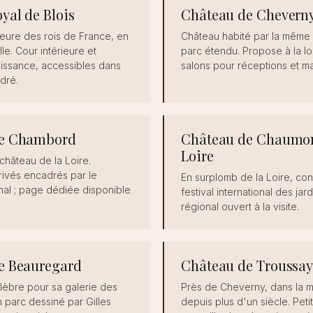
yal de Blois
Château de Chevern
ure des rois de France, en
Château habité par la même f
lle. Cour intérieure et
parc étendu. Propose à la l
aissance, accessibles dans
salons pour réceptions et ma
dré.
de Chambord
Château de Chaumon
Loire
château de la Loire.
ivés encadrés par le
En surplomb de la Loire, co
nal ; page dédiée disponible
festival international des ja
régional ouvert à la visite.
e Beauregard
Château de Troussa
élèbre pour sa galerie des
Près de Cheverny, dans la m
n parc dessiné par Gilles
depuis plus d'un siècle. Peti