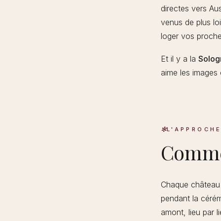
directes vers Aus
venus de plus loi
loger vos proche
Et il y a la
Solog
aime les images 
L'APPROCH
Comme
Chaque château d
pendant la cérémo
amont, lieu par l