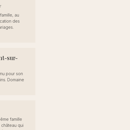
y
amille, au
ocation des
riages.
t-sur-
nnu pour son
rdins. Domaine
y
ême famille
t château qui