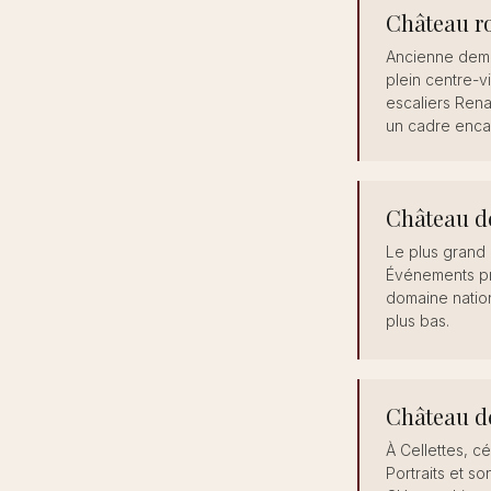
Château ro
Ancienne deme
plein centre-vi
escaliers Ren
un cadre enca
Château 
Le plus grand 
Événements pr
domaine natio
plus bas.
Château d
À Cellettes, c
Portraits et so