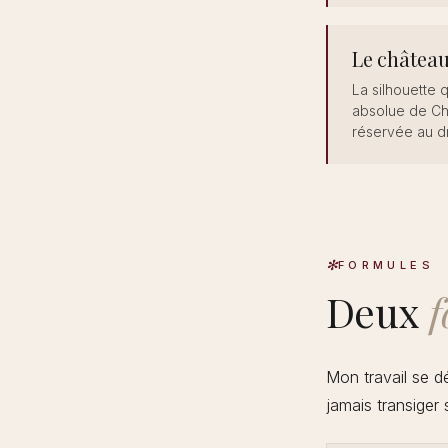
Le château
La silhouette 
absolue de C
réservée au dr
FORMULES
Deux
f
Mon travail se d
jamais transiger s