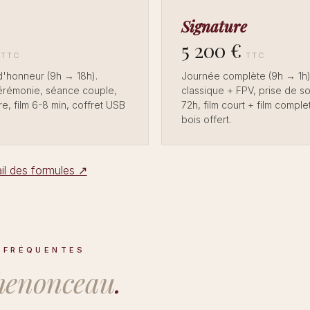
Signature
5 200 €
TTC
TTC
d'honneur (9h → 18h).
Journée complète (9h → 1h)
cérémonie, séance couple,
classique + FPV, prise de so
e, film 6-8 min, coffret USB
72h, film court + film comple
bois offert.
ail des formules ↗
 FRÉQUENTES
henonceau
.