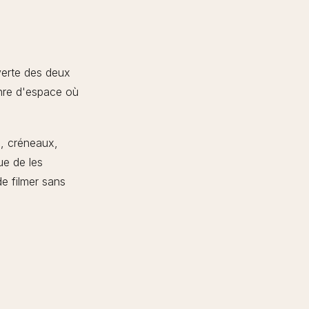
verte des deux
enre d'espace où
s, créneaux,
ue de les
de filmer sans