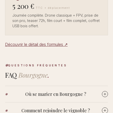
5 200 €
TTC + déplacement
Journée complète. Drone classique + FPV, prise de
son pro, teaser 72h, film court + film complet, coffret
USB bois offert.
Découvrir le détail des formules ↗
QUESTIONS FRÉQUENTES
FAQ
Bourgogne
.
Où se marier en Bourgogne ?
Surtout des domaines viticoles et des châteaux le long de la
Comment rejoindre le vignoble ?
Côte de Nuits et de la Côte de Beaune, ainsi que quelques