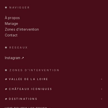
NAVIGUER
À propos
Mariage
Zones d'intervention
Contact
RÉSEAUX
Instagram ↗
ZONES D'INTERVENTION
VALLÉE DE LA LOIRE
Tours
CHÂTEAUX ICONIQUES
Blois
Chambord
Orléans
DESTINATIONS
Chenonceau
Romorantin
Provence
Vaux-le-Vicomte