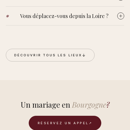
abbayes et demeures. Le mariage civil se tient en mairie ;
Dijon est à environ 1h40 de Paris en TGV, Beaune juste au
chaque domaine a ses propres conditions.
Vous déplacez-vous depuis la Loire ?
sud. L'aéroport de Lyon-Saint-Exupéry est à un peu plus
d'une heure au sud de Beaune.
Oui, pour les mariages de destination. Frais de déplacement
et d'hébergement annoncés en amont, au coût réel. Je ne
prétends pas connaître chaque climat de la Côte : ce que
j'apporte, c'est ma manière de filmer et un repérage
↓
DÉCOUVRIR TOUS LES LIEUX
sérieux.
Un mariage en
Bourgogne
?
RÉSERVEZ UN APPEL
↗