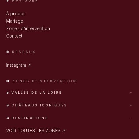
NAVIGUER
À propos
Mariage
Zones d'intervention
Contact
RÉSEAUX
Instagram ↗
ZONES D'INTERVENTION
VALLÉE DE LA LOIRE
Tours
CHÂTEAUX ICONIQUES
Blois
Chambord
Orléans
DESTINATIONS
Chenonceau
Romorantin
Provence
Vaux-le-Vicomte
VOIR TOUTES LES ZONES ↗
Bordeaux
Versailles