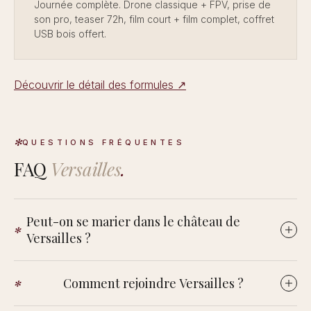
Journée complète. Drone classique + FPV, prise de
son pro, teaser 72h, film court + film complet, coffret
USB bois offert.
Découvrir le détail des formules ↗
QUESTIONS FRÉQUENTES
FAQ
Versailles
.
Peut-on se marier dans le château de
Versailles ?
Le château est un musée national : il n'accueille pas les
Comment rejoindre Versailles ?
mariages privés au sens courant. On se marie en mairie de
Versailles, puis dans un domaine des Yvelines. La ville reste