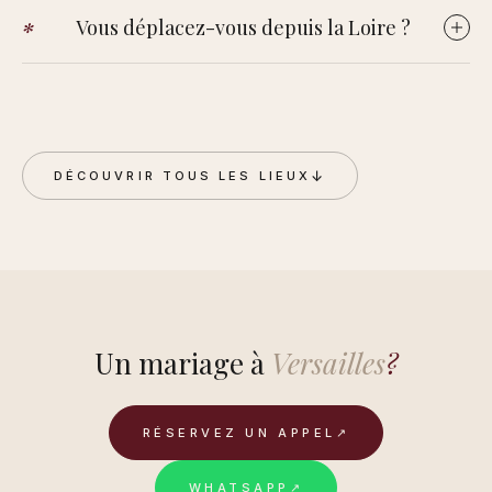
Aux portes de Paris : RER C jusqu'à Versailles Château Rive
décor
un
possible pour les images.
Vous déplacez-vous depuis la Loire ?
Gauche, plusieurs trains en une trentaine de minutes, gare
de Versailles-Chantiers. En voiture, par l'A13.
Oui. Versailles est à environ deux heures de Romorantin. Les
éventuels frais de déplacement restent limités sur l'Île-de-
France et sont annoncés en amont, au coût réel.
↓
DÉCOUVRIR TOUS LES LIEUX
Un mariage à
Versailles
?
RÉSERVEZ UN APPEL
↗
WHATSAPP
↗