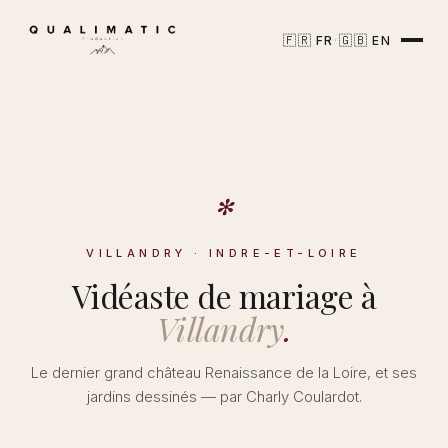
🇫🇷
🇬🇧
·
FR
EN
✻
VILLANDRY · INDRE-ET-LOIRE
Vidéaste de mariage à
Villandry
.
Le dernier grand château Renaissance de la Loire, et ses
jardins dessinés — par Charly Coulardot.