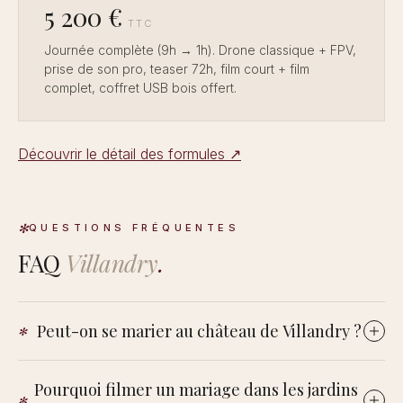
5 200 €
TTC
Journée complète (9h → 1h). Drone classique + FPV,
prise de son pro, teaser 72h, film court + film
complet, coffret USB bois offert.
Découvrir le détail des formules ↗
QUESTIONS FRÉQUENTES
FAQ
Villandry
.
Peut-on se marier au château de Villandry ?
propriété privée
Villandry est une
, contrairement à plusieurs
Pourquoi filmer un mariage dans les jardins
grands châteaux de la Loire gérés par l'État. Le domaine